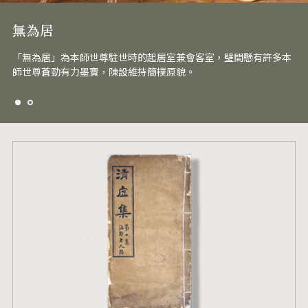
無為居
「無為居」為本師世尊駐世時的起居室兼會客室，璧間懸有許多本
師世尊蒼勁有力墨寶，陳設維持簡樸原貌。