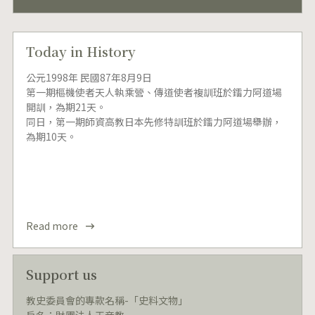
Today in History
公元1998年 民國87年8月9日
第一期樞機使者天人執乘營、傳道使者複訓班於鐳力阿道場
開訓，為期21天。
同日，第一期師資高教日本先修特訓班於鐳力阿道場舉辦，
為期10天。
Read more
Support us
教史委員會的專款名稱-「史料文物」