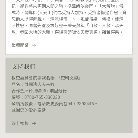
記，期許將來再到人間之時，循聲皈依帝門。「大解脫」儀
式時，開導師(大元士)們為受持人加持，受持者悔過自省、寬
恕他人以得解脫。「清涼經壇」、「離苦得樂」儀禮，使清
涼性靈、同奮先靈及求超靈一秉天赦年「自赦、人赦、承天
赦」春回大地的大願，得經引領皈依天帝真道，離苦得樂。
繼續閱讀
支持我們
教史委員會的專款名稱-「史料文物」
戶名：財團法人天帝教
合作金庫(代碼006)-埔里分行
帳號：0700-765-330230
敬請捐款後，電洽教史委員會049-2898446。
感謝您的愛心奉獻！
線上捐款