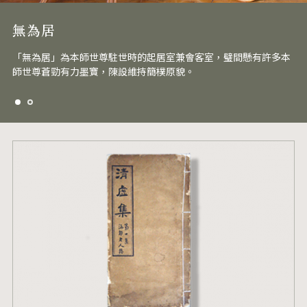
無為居
「無為居」為本師世尊駐世時的起居室兼會客室，璧間懸有許多本
師世尊蒼勁有力墨寶，陳設維持簡樸原貌。