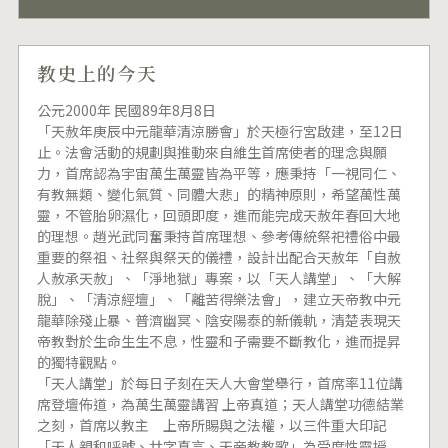
教史上的今天
公元2000年 民國89年8月8日
「天赦年庚辰中元龍華清涼勝會」於天極行宮啟建，至12日
止。法會活動的規劃與推動來自維生首席使者的理念與願
力，首席認為宇宙萬生萬靈皆為平等，應秉持「一視同仁、
有教無類、變化氣質、同體大悲」的精神原則，希望萬性萬
靈，不管胎卵濕化，回頭即度，進而能完成天赦年春回大地
的理想。趙光武同奮秉持首席理想、參考傳統祭祀禮俗中最
重要的祭祖、社祭與祭天的儀禮，設計出配合天赦年「自赦
人赦承天赦」、「淨地獄」專案，以「天人講堂」、「大解
脫」、「清涼經壇」、「離苦得樂法會」，建立天帝教中元
龍華除殘止暴、普濟幽冥、陰安陽泰的新儀軌，清楚表現天
帝教對於生命生生不息，性靈和子需要不斷教化，進而提昇
的獨特觀點。
「天人講堂」於每日子刻在天人大會堂舉行，首席率11位講
席登壇佈道，為萬生萬靈講習 上帝真道；天人講堂功德結業
之刻，首席以教主 上帝所賜與之法權，以三件重大印記
「天人親和呼號、廿字真言、天帝教教歌」為受度性靈授